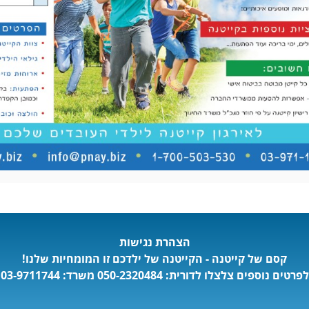
הצהרת נגישות
קסם של קייטנה - הקייטנה של ילדכם זו המומחיות שלנו!
לפרטים נוספים צלצלו
לדורית: 050-2320484
משרד:
03-9711744