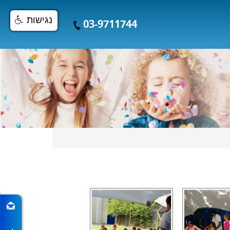
נגישות
03-9711744